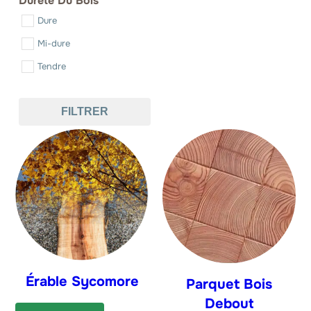
Dureté Du Bois
Dure
Charme
Mi-dure
Châtaignier
Tendre
Chêne
Cyprès
FILTRER
Douglas
Epicéa
Erable Sycomore
Frêne
Hêtre
If
Mélèze
Micocoulier
Érable Sycomore
Parquet Bois
Noyer
Debout