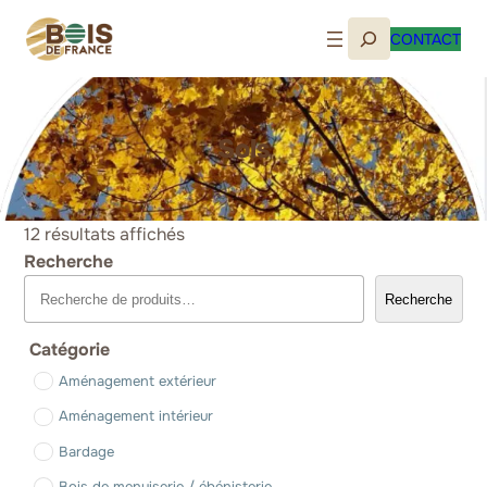
Aller
Recherche
au
CONTACT
contenu
Sols
12 résultats affichés
Recherche
Recherche
Catégorie
Aménagement extérieur
Aménagement intérieur
Bardage
Bois de menuiserie / ébénisterie