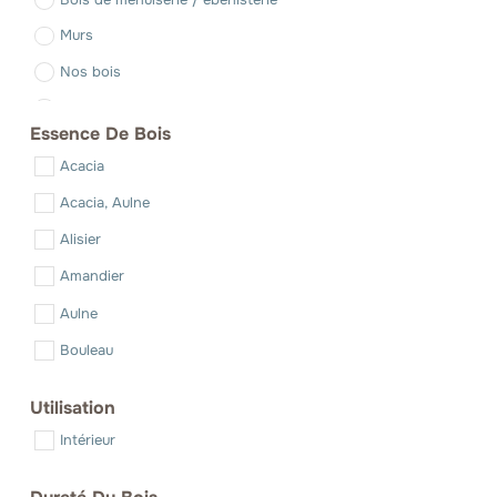
Murs
Nos bois
Sols
Essence De Bois
Acacia
Acacia, Aulne
Alisier
Amandier
Aulne
Bouleau
Buis
Utilisation
Cade
Intérieur
Cèdre
Cerisier (Merisier)