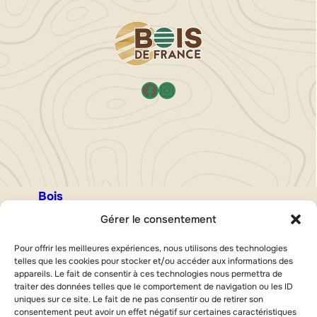
t
e
a
s
n
e
Facebook
Instagram
Bois
Bois de menuiseries
Gérer le consentement
Panneaux
Pour offrir les meilleures expériences, nous utilisons des technologies
Bois locaux
telles que les cookies pour stocker et/ou accéder aux informations des
Bois de charpente
appareils. Le fait de consentir à ces technologies nous permettra de
traiter des données telles que le comportement de navigation ou les ID
Aménagement
uniques sur ce site. Le fait de ne pas consentir ou de retirer son
consentement peut avoir un effet négatif sur certaines caractéristiques
Aménagement intérieur