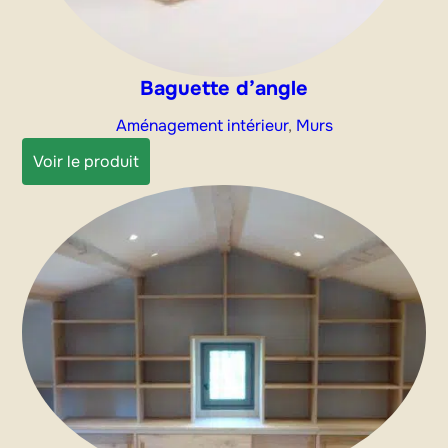
Baguette d’angle
Aménagement intérieur
, 
Murs
:
Voir le produit
Baguette
d’angle