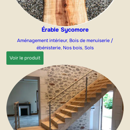
Érable Sycomore
Aménagement intérieur
, 
Bois de menuiserie /
ébénisterie
, 
Nos bois
, 
Sols
:
Voir le produit
Érable
Sycomore